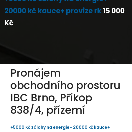
14
 Kč vratná kauce+ 8500 Kč
+2500 Kč záloha na energie
+3000 
20000 kč kauce+ provize rk
15 000
8 500 Kč
500 Kč
e RK
kauce+
Kč
Pronájem
obchodního prostoru
IBC Brno, Příkop
838/4, přízemí
+5000 Kč zálohy na energie+ 20000 kč kauce+