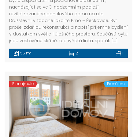
byt o dispozici 2+1 a podlahové ploše 55 m²,
nacházející se ve 3. nadzemním podlaží
revitalizovaného panelového domu na ulici
Družstevní v žádané lokalitě Brno – Řečkovice. Byt
prošel zdařilou rekonstrukcí a nabízí příjemné bydlení
s dostatkem světla i úložného prostoru. Součástí bytu
jsou vestavěné skříně, kuchyňská linka, sporák […]
2
55 m
2
1
Pronajmuto
Pronájem