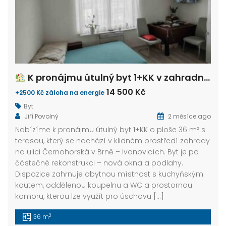
K pronájmu útulný byt 1+KK v zahradním domku – Brno, Ivanovice
14 500 Kč
+2500 Kč záloha na energie
Byt
Jiří Povolný
2 měsíce ago
Nabízíme k pronájmu útulný byt 1+KK o ploše 36 m² s
terasou, který se nachází v klidném prostředí zahrady
na ulici Černohorská v Brně – Ivanovicích. Byt je po
částečné rekonstrukci – nová okna a podlahy.
Dispozice zahrnuje obytnou místnost s kuchyňským
koutem, oddělenou koupelnu a WC a prostornou
komoru, kterou lze využít pro úschovu […]
2
36 m