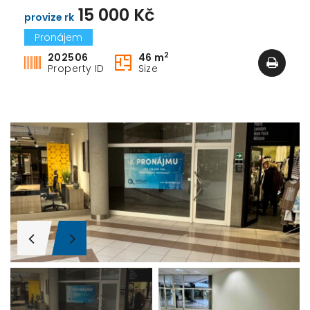
15 000 Kč
provize rk
Pronájem
2
202506
46 m
Property ID
Size