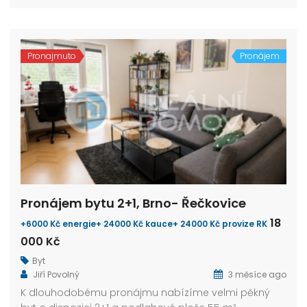
Pronajmuto
Pronájem
Pronájem bytu 2+1, Brno- Řečkovice
18
+6000 Kč energie+ 24000 Kč kauce+ 24000 Kč provize RK
000 Kč
Byt
Jiří Povolný
3 měsíce ago
K dlouhodobému pronájmu nabízíme velmi pěkný