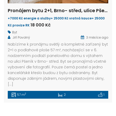
Pronájem bytu 2+1, Brno- střed, ulice Pšeník
+7000 Kč energie a služby+ 25000 Kč vratná kauce+ 25000
18 000 Kč
Kč provize RK
Byt
Jiří Povolný
3 měsíce ago
Nabízíme k pronájmu světlý a kompletně zařízený byt
2+1 o podlahové ploše 57 m², nacházející se v 6.
nadzemním podlaží panelového domu s výtahem
na ulici Pšeník v Brno- střed. Byt se pronajímá včetně
vybavení dle fotografií. Pouze černá postel a jedno
kancelářské křeslo budou z bytu odstraněny. Byt
disponuje zděným jádrem, novými plastovými okny,
[…]
2
57 m
2
1