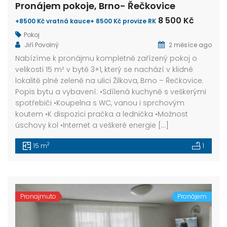
Pronájem pokoje, Brno- Řečkovice
8 500 Kč
+8500 Kč vratná kauce+ 8500 Kč provize RK
Pokoj
Jiří Povolný
2 měsíce ago
Nabízíme k pronájmu kompletně zařízený pokoj o
velikosti 15 m² v bytě 3+1, který se nachází v klidné
lokalitě plné zeleně na ulici Žilkova, Brno – Řečkovice.
Popis bytu a vybavení: •Sdílená kuchyně s veškerými
spotřebiči •Koupelna s WC, vanou i sprchovým
koutem •K dispozici pračka a lednička •Možnost
úschovy kol •Internet a veškeré energie […]
2
15 m
1
Pronajmuto
Pronájem