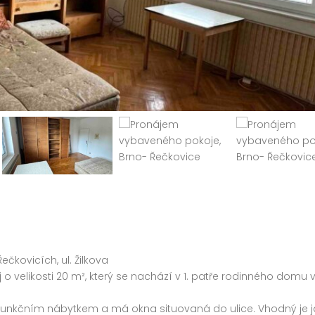
Pronájem pokoje, Brno- Řečkovice
K pronájmu útulný byt 1+KK v zahradním 
+8500 Kč vratná kauce+ 8500 Kč
+2500 Kč záloha na en
8 500 Kč
Kč
provize RK
čkovicích, ul. Žilkova
 velikosti 20 m², který se nachází v 1. patře rodinného domu v
 funkčním nábytkem a má okna situovaná do ulice. Vhodný je j