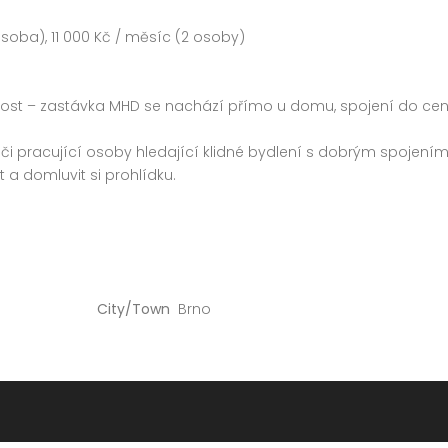
osoba), 11 000 Kč / měsíc (2 osoby)
ost – zastávka MHD se nachází přímo u domu, spojení do cen
ty či pracující osoby hledající klidné bydlení s dobrým spojením
a domluvit si prohlídku.
City/Town
Brno