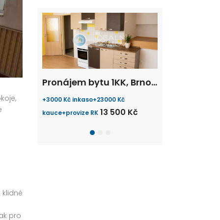
domku – Brno, Ivanovice
Pronájem bytu 1KK, Brno- Hálkova
14 500
ergie
+3000 Kč inkaso+23000 Kč
+8500 Kč vratná ka
13 500 Kč
8 500 
kauce+provize RK
provize RK
 klidné
ak pro