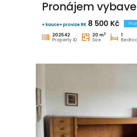
Pronájem vybaven
8 500 Kč
Pro
+ kauce+ provize RK
2
202542
20 m
1
Property ID
Size
Bedro