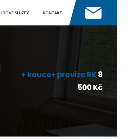
LIDOVÉ SLUŽBY
KONTAKT
+ kauce+ provize RK
8
500 Kč