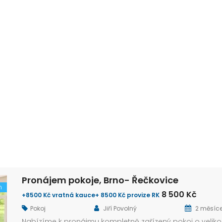
Pronájem pokoje, Brno- Řečkovice
m
8 500 Kč
+8500 Kč vratná kauce+ 8500 Kč provize RK
Pokoj
Jiří Povolný
2 měsíc
Nabízíme k pronájmu kompletně zařízený pokoj o veliko