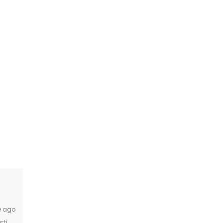
e ago
sti