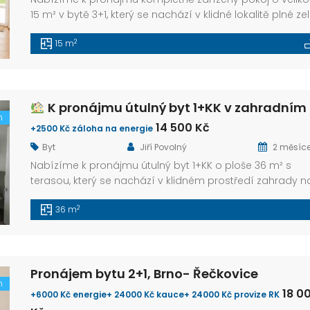
15 m² v bytě 3+1, který se nachází v klidné lokalitě plné ze
na ulici Žilkova, Brno – Řečkovice. Popis bytu a vybavení:
2
15 m
•Sdílená kuchyně s veškerými spotřebiči •Koupelna s WC
vanou i sprchovým koutem •K dispozici pračka a lednič
•Možnost úschovy kol •Internet a veškeré energie […]
K pronájmu útulný byt 1+KK v zahradním domku – Brno, Ivanovi
m
14 500 Kč
+2500 Kč záloha na energie
Byt
Jiří Povolný
2 měsíc
Nabízíme k pronájmu útulný byt 1+KK o ploše 36 m² s
terasou, který se nachází v klidném prostředí zahrady n
ulici Černohorská v Brně – Ivanovicích. Byt je po částeč
2
36 m
rekonstrukci – nová okna a podlahy. Dispozice zahrnuje
obytnou místnost s kuchyňským koutem, oddělenou
koupelnu a WC a prostornou komoru, kterou lze využít p
úschovu […]
Pronájem bytu 2+1, Brno- Řečkovice
m
18 0
+6000 Kč energie+ 24000 Kč kauce+ 24000 Kč provize RK