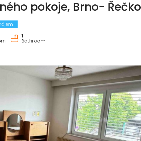
ého pokoje, Brno- Řečko
nájem
1
om
Bathroom