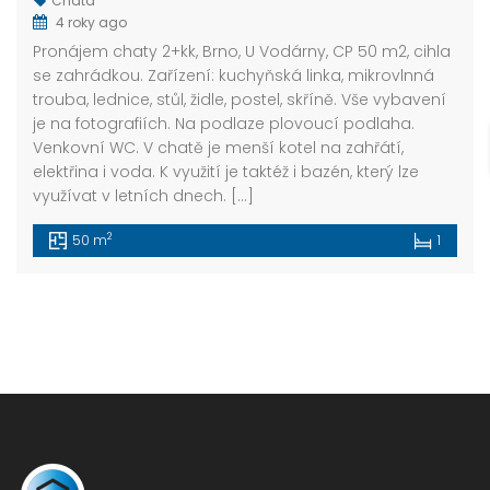
Chata
4 roky ago
Pronájem chaty 2+kk, Brno, U Vodárny, CP 50 m2, cihla
se zahrádkou. Zařízení: kuchyňská linka, mikrovlnná
trouba, lednice, stůl, židle, postel, skříně. Vše vybavení
je na fotografiích. Na podlaze plovoucí podlaha.
Venkovní WC. V chatě je menší kotel na zahřátí,
elektřina i voda. K využití je taktéž i bazén, který lze
využívat v letních dnech. […]
2
50 m
1